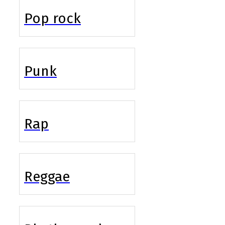
Pop rock
Punk
Rap
Reggae