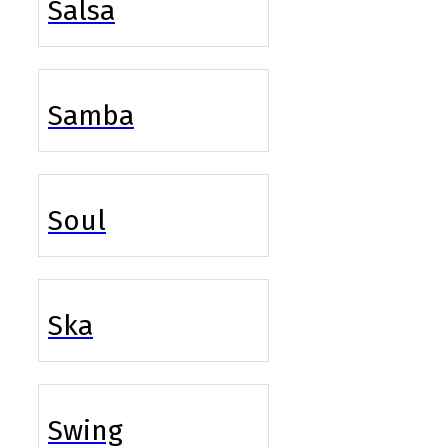
Salsa
Samba
Soul
Ska
Swing