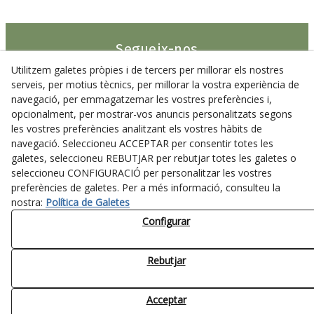
Segueix-nos
Utilitzem galetes pròpies i de tercers per millorar els nostres
serveis, per motius tècnics, per millorar la vostra experiència de
navegació, per emmagatzemar les vostres preferències i,
opcionalment, per mostrar-vos anuncis personalitzats segons
Disseny gràfic:
MARKETIK
· Disseny web:
EVA BALCELLS
·
les vostres preferències analitzant els vostres hàbits de
Amb la tecnologia de:
EBASNET
navegació. Seleccioneu ACCEPTAR per consentir totes les
Avís legal
Política de cookies
Política de privacitat
galetes, seleccioneu REBUTJAR per rebutjar totes les galetes o
seleccioneu CONFIGURACIÓ per personalitzar les vostres
preferències de galetes. Per a més informació, consulteu la
© 08/2026 Associació Cultural Paupaterres - Tots els drets
reservats.
nostra:
Política de Galetes
Configurar
Rebutjar
Acceptar