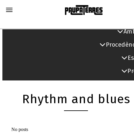
Toggle navigation
Àmb
Procedèn
Es
Pr
Rhythm and blues
No posts