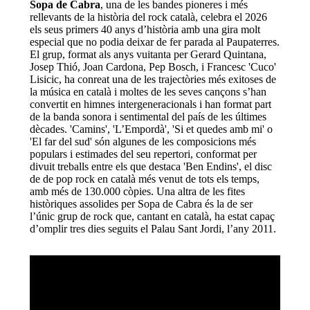
Sopa de Cabra
, una de les bandes pioneres i més
rellevants de la història del rock català, celebra el 2026
els seus primers 40 anys d’història amb una gira molt
especial que no podia deixar de fer parada al Paupaterres.
El grup, format als anys vuitanta per Gerard Quintana,
Josep Thió, Joan Cardona, Pep Bosch, i Francesc 'Cuco'
Lisicic, ha conreat una de les trajectòries més exitoses de
la música en català i moltes de les seves cançons s’han
convertit en himnes intergeneracionals i han format part
de la banda sonora i sentimental del país de les últimes
dècades. 'Camins', 'L’Empordà', 'Si et quedes amb mi' o
'El far del sud' són algunes de les composicions més
populars i estimades del seu repertori, conformat per
divuit treballs entre els que destaca 'Ben Endins', el disc
de de pop rock en català més venut de tots els temps,
amb més de 130.000 còpies. Una altra de les fites
històriques assolides per Sopa de Cabra és la de ser
l’únic grup de rock que, cantant en català, ha estat capaç
d’omplir tres dies seguits el Palau Sant Jordi, l’any 2011.