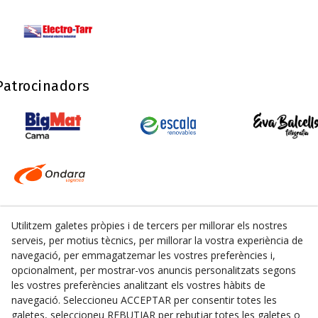
Patrocinadors
Utilitzem galetes pròpies i de tercers per millorar els nostres
serveis, per motius tècnics, per millorar la vostra experiència de
navegació, per emmagatzemar les vostres preferències i,
opcionalment, per mostrar-vos anuncis personalitzats segons
les vostres preferències analitzant els vostres hàbits de
Segueix-nos
navegació. Seleccioneu ACCEPTAR per consentir totes les
galetes, seleccioneu REBUTJAR per rebutjar totes les galetes o