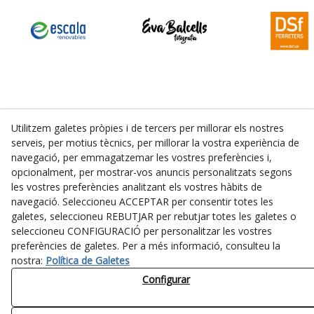
Utilitzem galetes pròpies i de tercers per millorar els nostres
serveis, per motius tècnics, per millorar la vostra experiència de
navegació, per emmagatzemar les vostres preferències i,
opcionalment, per mostrar-vos anuncis personalitzats segons
les vostres preferències analitzant els vostres hàbits de
Segueix-nos
navegació. Seleccioneu ACCEPTAR per consentir totes les
galetes, seleccioneu REBUTJAR per rebutjar totes les galetes o
seleccioneu CONFIGURACIÓ per personalitzar les vostres
preferències de galetes. Per a més informació, consulteu la
nostra:
Política de Galetes
Disseny gràfic:
MARKETIK
· Disseny web:
EVA BALCELLS
·
Amb la tecnologia de:
EBASNET
Configurar
Avís legal
Política de cookies
Política de privacitat