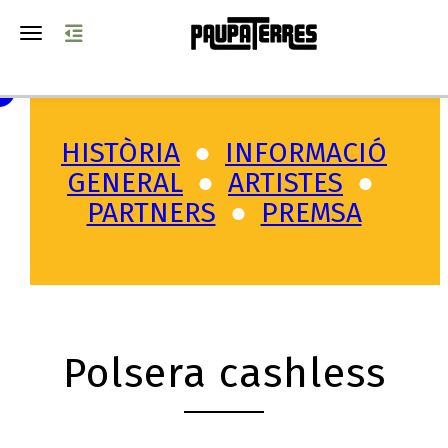
Toggle navigation
HISTÒRIA
●
INFORMACIÓ
GENERAL
●
A
RTISTES
●
PARTNERS
●
PREMSA
Polsera cashless